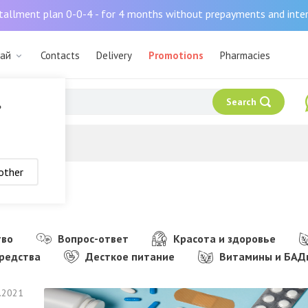
tallment plan 0-0-4 - for 4 months without prepayments and inte
дай
Contacts
Delivery
Promotions
Pharmacies
Search
?
other
тво
Вопрос-ответ
Красота и здоровье
редства
Десткое питание
Витамины и БАД
.2021