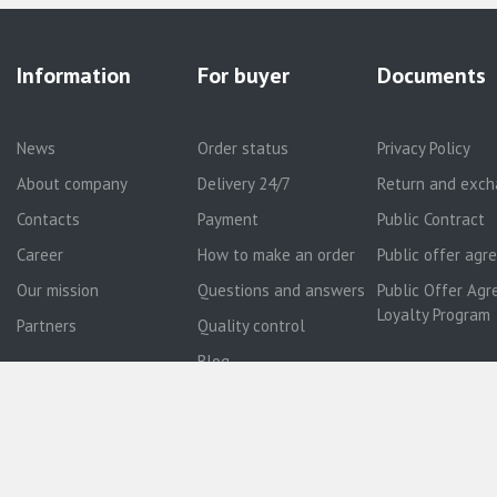
Information
For buyer
Documents
News
Order status
Privacy Policy
About company
Delivery 24/7
Return and exch
Contacts
Payment
Public Contract
Career
How to make an order
Public offer ag
Our mission
Questions and answers
Public Offer Agr
Loyalty Program
Partners
Quality control
Blog
Your City: Кордай