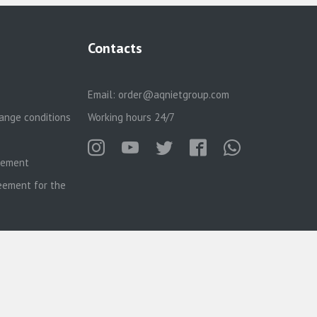
Contacts
Email:
order@aqnietgroup.com
ange conditions
Working hours 24/7
reement
eement for the
Русский
Қазақша
English