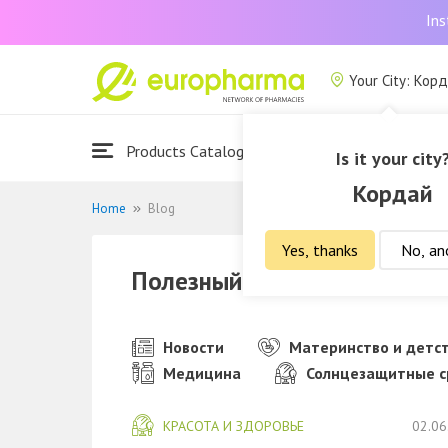
Ins
Your City: Кор
Products Catalogue
About Us
Is it your city
Кордай
Home
Blog
Yes, thanks
No, an
Полезный блог о здоровье
Новости
Материнство и детс
Медицина
Солнцезащитные с
КРАСОТА И ЗДОРОВЬЕ
02.06