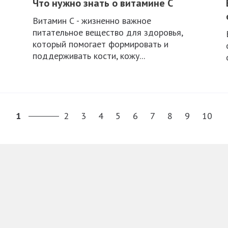
Что нужно знать о витамине C
Витамин С - жизненно важное
питательное вещество для здоровья,
который помогает формировать и
поддерживать кости, кожу...
1
2
3
4
5
6
7
8
9
10