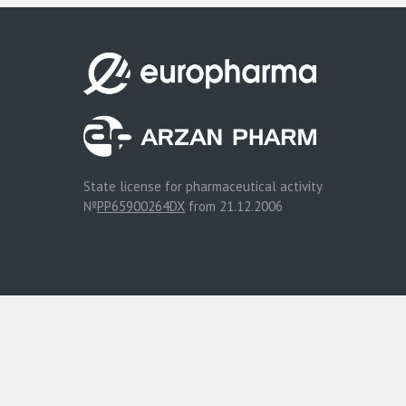
State license for pharmaceutical activity
№
PP65900264DX
from 21.12.2006
© Internet Pharmacy Europharma 2014 - 2026