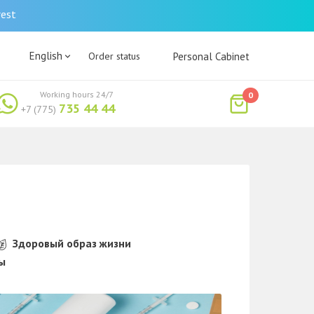
rest
English
Order status
Personal Cabinet
Working hours 24/7
0
735 44 44
+7 (775)
Здоровый образ жизни
ы