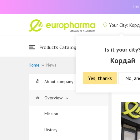
Ins
Your City: Кор
Products Catalogue
About Us
Is it your city
Кордай
Home
News
Yes, thanks
No, an
About company
News
Overview
Mission
History