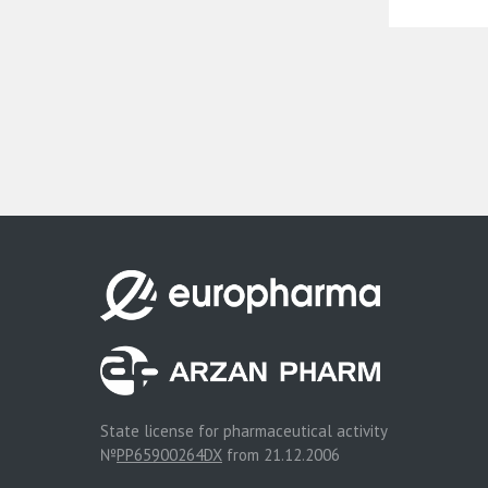
State license for pharmaceutical activity
№
PP65900264DX
from 21.12.2006