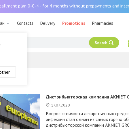
tallment plan 0-0-4 - for 4 months without prepayments and inte
дай
Contacts
Delivery
Promotions
Pharmacies
Search
?
other
Дистрибьюторская компания AKNIET 
17.07.2020
Вопрос стоимости лекарственных средст
инфекции стал одним из самых горячо о
дистрибьюторской компании AKNIET GRO