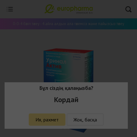
0-0-4 бөліп төлеу - 4 айға алдын ала төлемсіз және пайызсыз төлеу
Бұл сіздің қалаңызба?
Кордай
Ия, рахмет
Жоқ, басқа