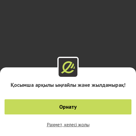
Қосымша арқылы ыңғайлы және жылдамырақ!
Орнату
Рахмет, келесі жолы
0