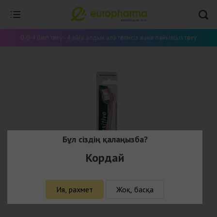
0-0-4 бөліп төлеу - 4 айға алдын ала төлемсіз және пайызсыз төлеу
Бұл сіздің қалаңызба?
Кордай
Ия, рахмет
Жоқ, басқа