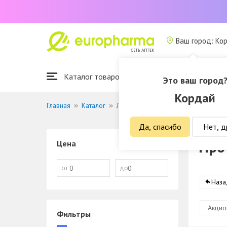
Ваш город: Ко
Каталог товаров
Это ваш город
Кордай
Главная
Каталог
Лекарственные средства
Противо
Да, спасибо
Нет, д
Про
Цена
от
до
Наза
Акцио
Фильтры