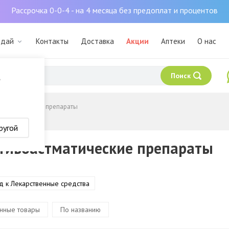
Рассрочка 0-0-4 - на 4 месяца без предоплат и процентов
рдай
Контакты
Доставка
Акции
Аптеки
О нас
Поиск
?
астматические препараты
ругой
тивоастматические препараты
д к Лекарственные средства
нные товары
По названию